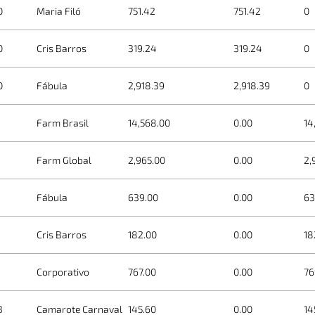
0
Maria Filó
751.42
751.42
0
0
Cris Barros
319.24
319.24
0
0
Fábula
2,918.39
2,918.39
0
1
Farm Brasil
14,568.00
0.00
14
1
Farm Global
2,965.00
0.00
2,
1
Fábula
639.00
0.00
6
1
Cris Barros
182.00
0.00
18
1
Corporativo
767.00
0.00
76
3
Camarote Carnaval
145.60
0.00
14