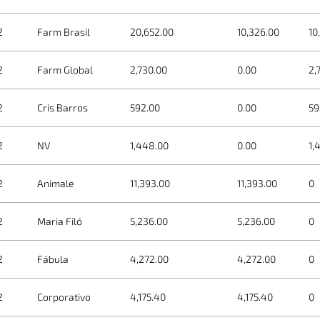
2
Farm Brasil
20,652.00
10,326.00
10
2
Farm Global
2,730.00
0.00
2,
2
Cris Barros
592.00
0.00
59
2
NV
1,448.00
0.00
1,
2
Animale
11,393.00
11,393.00
0
2
Maria Filó
5,236.00
5,236.00
0
2
Fábula
4,272.00
4,272.00
0
2
Corporativo
4,175.40
4,175.40
0