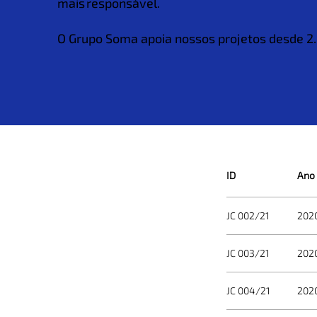
mais responsável.
O Grupo Soma apoia nossos projetos desde 2
ID
Ano
JC 002/21
202
JC 003/21
202
JC 004/21
202