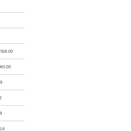
,568.00
965.00
39
2
9
5.6