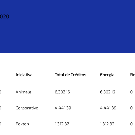
.020.
Iniciativa
Total de Créditos
Energia
Re
0
Animale
6,302.16
6,302.16
0
0
Corporativo
4,441.39
4,441.39
0
0
Foxton
1,312.32
1,312.32
0