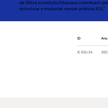
da ONU e o Instituto Ethos que contribuem pa
estruturar e implantar nossas práticas ESG.”
ID
Ano
JC 032/24
202