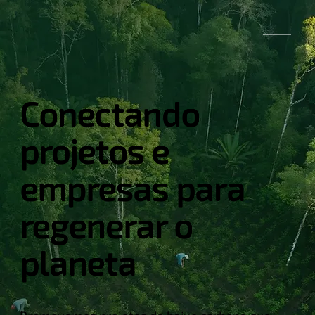
Conectando
projetos e
empresas para
regenerar o
planeta